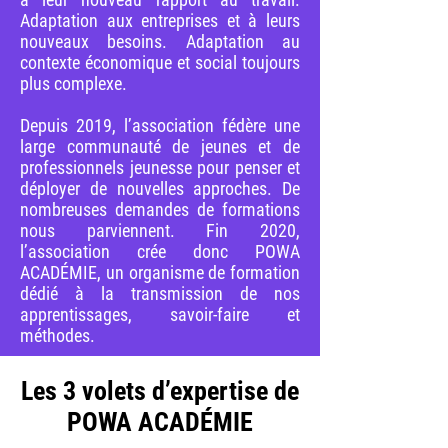
Adaptation aux entreprises et à leurs
nouveaux besoins. Adaptation au
contexte économique et social toujours
plus complexe.
Depuis 2019, l’association fédère une
large communauté de jeunes et de
professionnels jeunesse pour penser et
déployer de nouvelles approches. De
nombreuses demandes de formations
nous parviennent. Fin 2020,
l’association crée donc POWA
ACADÉMIE, un organisme de formation
dédié à la transmission de nos
apprentissages, savoir-faire et
méthodes.
Les 3 volets d’expertise de
POWA ACADÉMIE