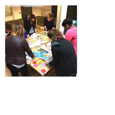
DESIGN PEDAGOGIQUE
Créer ex-nihilo des dispositifs
(ateliers, formations,
événements, programmes) clés en
main ou f
aire évoluer ou compléter
des dispositifs existants.