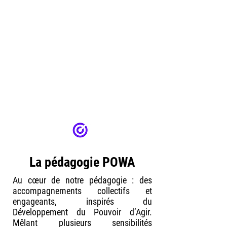
Apprendre à mieux travailler en
collectif
en créant des projets en
intelligence collective et en créant des
rituels justes
Animer des dynamiques
d’équipe ou
d’écosystème vertueuses.
⇒ Bilan
: 5 équipes (dont 1 fusion) et 2
écosystèmes accompagnés.
La pédagogie POWA
Au cœur de notre pédagogie : des
accompagnements collectifs et
engageants, inspirés du
Développement du Pouvoir d’Agir.
Mêlant plusieurs sensibilités