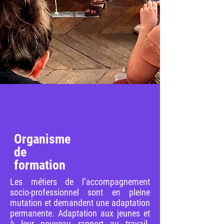
Organisme
de
formation
Les métiers de l’accompagnement
socio-professionnel sont en pleine
mutation et demandent une adaptation
permanente. Adaptation aux jeunes et
à leur nouveau rapport au travail.