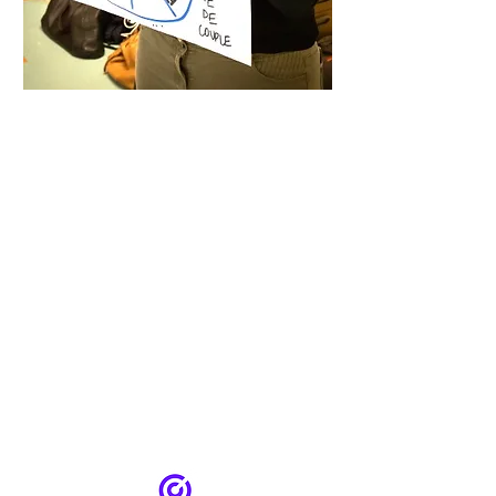
Former des professionnels /
des équipes sur nos
expertises :
conception et animation
d’ateliers collectifs, remobilisation et
engagements des jeunes, création de
projets collaboratifs avec des
entreprises et des partenaires.
Former des professionnels à
s’approprier nos outils et méthodes
⇒ Bilan
: 22 sessions de formations
déployées pour +550 professionnels.