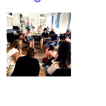
ACCOMPAGNEMENT D'EQUIPE
Relire et décrypter les
habitudes et
expériences d’accompagnement
pour
harmoniser et mutualiser les
pratiques.