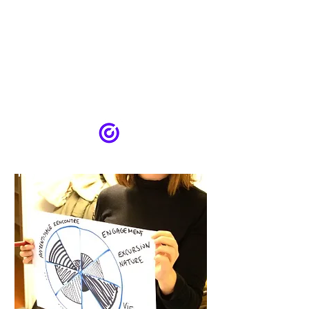
Co-concevoir
à plusieurs mains en
intelligence collective, idéalement en
impliquant les bénéficiaires finaux.
⇒ Bilan
: 18 programmes et ateliers
sur-mesure conçus et déployés dont 5
accompagnés dans l’essaimage du
dispositif à grande échelle.
FORMATION